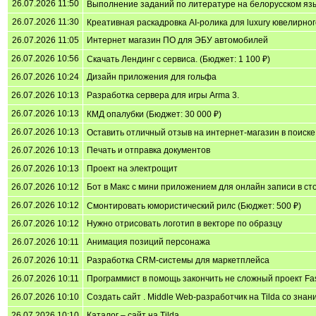
26.07.2026 11:50
Выполнение заданий по литературе на белорусском язы
26.07.2026 11:30
Креативная раскадровка AI-ролика для luxury ювелирног
26.07.2026 11:05
Интернет магазин ПО для ЭБУ автомобилей
26.07.2026 10:56
Скачать Лендинг с сервиса. (Бюджет: 1 100 ₽)
26.07.2026 10:24
Дизайн приложения для гольфа
26.07.2026 10:13
Разработка сервера для игры Arma 3.
26.07.2026 10:13
КМД опалубки (Бюджет: 30 000 ₽)
26.07.2026 10:13
Оставить отличный отзыв на интернет-магазин в поиске.
26.07.2026 10:13
Печать и отправка документов
26.07.2026 10:13
Проект на электрощит
26.07.2026 10:12
Бот в Макс с мини приложением для онлайн записи в сто
26.07.2026 10:12
Смонтировать юмористический рилс (Бюджет: 500 ₽)
26.07.2026 10:12
Нужно отрисовать логотип в векторе по образцу
26.07.2026 10:11
Анимация позиций персонажа
26.07.2026 10:11
Разработка CRM-системы для маркетплейса
26.07.2026 10:11
Программист в помощь закончить не сложный проект Fast
26.07.2026 10:10
Создать сайт . Middle Web-разработчик на Tilda со знан
26.07.2026 10:10
Каталог – сайт на Tilda