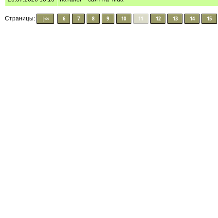
Страницы:
|<<
6
7
8
9
10
11
12
13
14
15