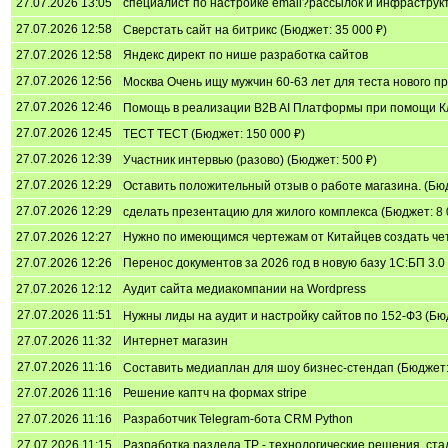
27.07.2026 13:05
специалист по настройке email?рассылок и инфраструкт
27.07.2026 12:58
Сверстать сайт на битрикс (Бюджет: 35 000 ₽)
27.07.2026 12:58
Яндекс директ по нише разработка сайтов
27.07.2026 12:56
Москва Очень ищу мужчин 60-63 лет для теста нового пр
27.07.2026 12:46
Помощь в реализации B2B AI Платформы при помощи Кл
27.07.2026 12:45
ТЕСТ ТЕСТ (Бюджет: 150 000 ₽)
27.07.2026 12:39
Участник интервью (разово) (Бюджет: 500 ₽)
27.07.2026 12:29
Оставить положительный отзыв о работе магазина. (Бюд
27.07.2026 12:29
сделать презентацию для жилого комплекса (Бюджет: 8 
27.07.2026 12:27
Нужно по имеющимся чертежам от Китайцев создать че
27.07.2026 12:26
Перенос документов за 2026 год в новую базу 1С:БП 3.0
27.07.2026 12:12
Аудит сайта медиакомпании на Wordpress
27.07.2026 11:51
Нужны лиды на аудит и настройку сайтов по 152-ФЗ (Бюд
27.07.2026 11:32
Интернет магазин
27.07.2026 11:16
Составить медиаплан для шоу бизнес-стендап (Бюджет: 
27.07.2026 11:16
Решение каптч на формах stripe
27.07.2026 11:16
Разработчик Telegram-бота CRM Python
27.07.2026 11:15
Разработка раздела ТР - технологические решения, ста