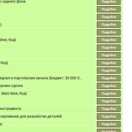
о заднего фона
)
лок, Код)
 Код)
gram и партнёрских канала (Бюджет: 30 000 S...
ерских сделок
Зеро блок, Код)
 инструмента
елированию для разработки деталей.
ку