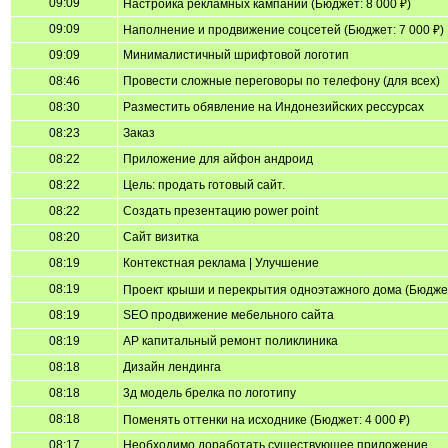
09:09
Настройка рекламных кампаний (Бюджет: 8 000 ₽)
09:09
Наполнение и продвижение соцсетей (Бюджет: 7 000 ₽)
09:09
Минималистичный шрифтовой логотип
08:46
Провести сложные переговоры по телефону (для всех)
08:30
Разместить обявление на Индонезийских рессурсах
08:23
Заказ
08:22
Приложение для айфон андроид
08:22
Цель: продать готовый сайт.
08:22
Создать презентацию power point
08:20
Сайт визитка
08:19
Контекстная реклама | Улучшение
08:19
Проект крыши и перекрытия одноэтажного дома (Бюджет
08:19
SEO продвижение мебельного сайта
08:19
АР капитальный ремонт поликлиника
08:18
Дизайн лендинга
08:18
3д модель брелка по логотипу
08:18
Поменять оттенки на исходнике (Бюджет: 4 000 ₽)
08:17
Необходимо доработать существующее приложение