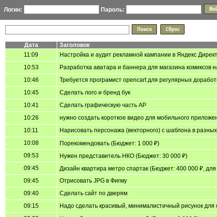
Логин:
Пароль:
Дата
Заголовок
11:09
Настройка и аудит рекламной кампании в Яндекс Дирек
10:53
Разработка аватара и баннера для магазина комиксов 
10:46
Требуется програмист opencart для регулярных доработ
10:45
Сделать лого и бренд бук
10:41
Сделать графическую часть АР
10:26
нужно создать короткое видео для мобильного приложен
10:11
Нарисовать персонажа (векторного) с шаблона в разных
10:08
Порекомендовать (Бюджет: 1 000 ₽)
09:53
Нужен представитель НКО (Бюджет: 30 000 ₽)
09:45
Дизайн квартира метро спартак (Бюджет: 400 000 ₽, для 
09:45
Отрисовать JPG в Фигму
09:40
Сделать сайт по дверям
09:15
Надо сделать красивый, минималистичный рисунок для