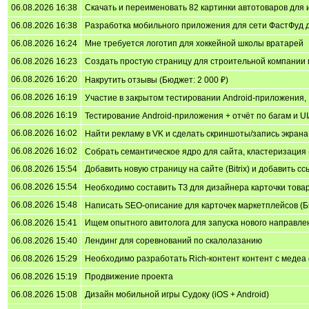
06.08.2026 16:38
Скачать и переименовать 82 картинки автотоваров для ин
06.08.2026 16:38
Разработка мобильного приложения для сети ФастФуд дл
06.08.2026 16:24
Мне требуется логотип для хоккейной школы вратарей
06.08.2026 16:23
Создать простую страницу для строительной компании 
06.08.2026 16:20
Накрутить отзывы (Бюджет: 2 000 ₽)
06.08.2026 16:19
Участие в закрытом тестировании Android-приложения, 
06.08.2026 16:19
Тестирование Android-приложения + отчёт по багам и UI
06.08.2026 16:02
Найти рекламу в VK и сделать скриншоты/запись экрана
06.08.2026 16:02
Собрать семантическое ядро для сайта, кластеризация 
06.08.2026 15:54
Добавить новую страницу на сайте (Bitrix) и добавить с
06.08.2026 15:54
Необходимо составить ТЗ для дизайнера карточки товар
06.08.2026 15:48
Написать SEO-описание для карточек маркетплейсов (Бю
06.08.2026 15:41
Ищем опытного авитолога для запуска нового направлен
06.08.2026 15:40
Лендинг для соревнований по скалолазанию
06.08.2026 15:29
Необходимо разработать Rich-контент контент с медеа 
06.08.2026 15:19
Продвижение проекта
06.08.2026 15:08
Дизайн мобильной игры Судоку (iOS + Android)