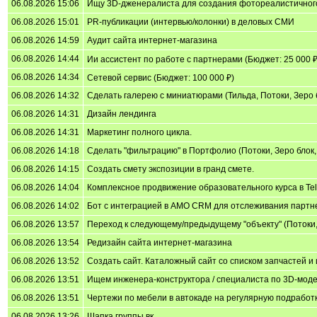
06.08.2026 15:06
Ищу 3D-дженералиста для создания фотореалистичног
06.08.2026 15:01
PR-публикации (интервью/колонки) в деловых СМИ
06.08.2026 14:59
Аудит сайта интернет-магазина
06.08.2026 14:44
Ии ассистент по работе с партнерами (Бюджет: 25 000 ₽
06.08.2026 14:34
Сетевой сервис (Бюджет: 100 000 ₽)
06.08.2026 14:32
Сделать галерею с миниатюрами (Тильда, Потоки, Зеро б
06.08.2026 14:31
Дизайн лендинга
06.08.2026 14:31
Маркетинг полного цикла.
06.08.2026 14:18
Сделать "фильтрацию" в Портфолио (Потоки, Зеро блок,
06.08.2026 14:15
Создать смету экспозиции в гранд смете.
06.08.2026 14:04
Комплексное продвижение образовательного курса в Tele
06.08.2026 14:02
Бот с интеграцией в AMO CRM для отслеживания партн
06.08.2026 13:57
Переход к следующему/предыдущему "объекту" (Потоки, 
06.08.2026 13:54
Редизайн сайта интернет-магазина
06.08.2026 13:52
Создать сайт. Каталожный сайт со списком запчастей и
06.08.2026 13:51
Ищем инженера-конструктора / специалиста по 3D-мод
06.08.2026 13:51
Чертежи по мебели в автокаде на регулярную подработ
06.08.2026 13:26
Шапка группы вк