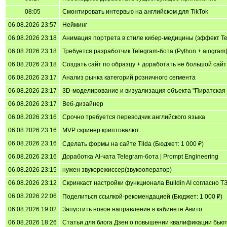
08:05
Смонтировать интервью на английском для TikTok
06.08.2026 23:57
Нейминг
06.08.2026 23:18
Анимация портрета в стиле кибер-медицины (эффект Т
06.08.2026 23:18
Требуется разработчик Telegram-бота (Python + aiogram
06.08.2026 23:18
Создать сайт по образцу + доработать не большой сайт
06.08.2026 23:17
Анализ рынка категорий розничного сегмента
06.08.2026 23:17
3D-моделирование и визуализация объекта "Пиратская б
06.08.2026 23:17
Веб-дизайнер
06.08.2026 23:16
Срочно требуется переводчик английского языка
06.08.2026 23:16
MVP скринер криптовалют
06.08.2026 23:16
Сделать формы на сайте Tilda (Бюджет: 1 000 ₽)
06.08.2026 23:16
Доработка AI-чата Telegram-бота | Prompt Engineering
06.08.2026 23:15
нужен звукорежиссер(звукооператор)
06.08.2026 23:12
Скринкаст настройки функционала Buildin AI согласно Т
06.08.2026 22:06
Поделиться ссылкой-рекомендацией (Бюджет: 1 000 ₽)
06.08.2026 19:02
Запустить новое направление в кабинете Авито
06.08.2026 18:26
Статьи для блога Дзен о повышении квалификации бьют