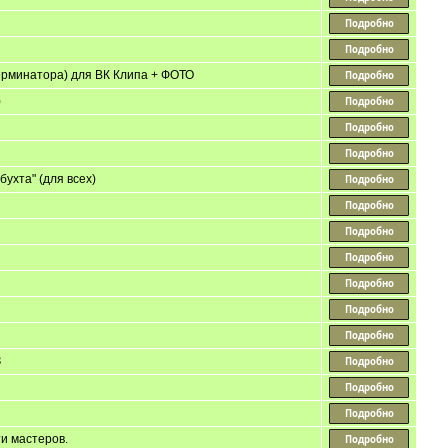
ерминатора) для ВК Клипа + ФОТО
)
ухта" (для всех)
З
и мастеров.