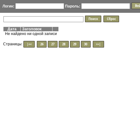
Логин:
Пароль:
Дата
Заголовок
Не найдено ни одной записи
Страницы:
|<<
26
27
28
29
30
>>|