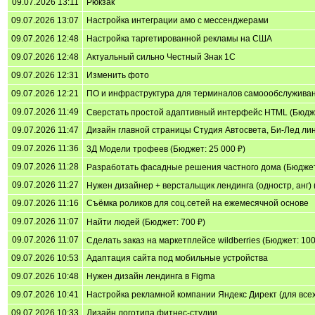
09.07.2026 13:11
Рюкзак
09.07.2026 13:07
Настройка интеграции амо с мессенджерами
09.07.2026 12:48
Настройка таргетированной рекламы на США
09.07.2026 12:48
Актуальный сильно Честный Знак 1С
09.07.2026 12:31
Изменить фото
09.07.2026 12:21
ПО и инфраструктура для терминалов самоообслужива
09.07.2026 11:49
Сверстать простой адаптивный интерфейс HTML (Бюдже
09.07.2026 11:47
Дизайн главной страницы Студия Автосвета, Би-Лед ли
09.07.2026 11:36
3Д Модели трофеев (Бюджет: 25 000 ₽)
09.07.2026 11:28
Разработать фасадные решения частного дома (Бюджет:
09.07.2026 11:27
Нужен дизайнер + верстальщик лендинга (одностр, анг) 
09.07.2026 11:16
Съёмка роликов для соц.сетей на ежемесячной основе
09.07.2026 11:07
Найти людей (Бюджет: 700 ₽)
09.07.2026 11:07
Сделать заказ на маркетплейсе wildberries (Бюджет: 100
09.07.2026 10:53
Адаптация сайта под мобильные устройства
09.07.2026 10:48
Нужен дизайн лендинга в Figma
09.07.2026 10:41
Настройка рекламной компании Яндекс Директ (для всех
09.07.2026 10:33
Дизайн логотипа фитнес-студии