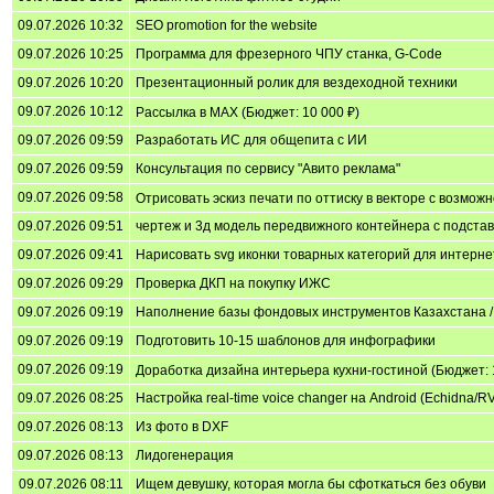
09.07.2026 10:32
SEO promotion for the website
09.07.2026 10:25
Программа для фрезерного ЧПУ станка, G-Code
09.07.2026 10:20
Презентационный ролик для вездеходной техники
09.07.2026 10:12
Рассылка в MAX (Бюджет: 10 000 ₽)
09.07.2026 09:59
Разработать ИС для общепита с ИИ
09.07.2026 09:59
Консультация по сервису "Авито реклама"
09.07.2026 09:58
Отрисовать эскиз печати по оттиску в векторе с возможн
09.07.2026 09:51
чертеж и 3д модель передвижного контейнера с подстав
09.07.2026 09:41
Нарисовать svg иконки товарных категорий для интернет
09.07.2026 09:29
Проверка ДКП на покупку ИЖС
09.07.2026 09:19
Наполнение базы фондовых инструментов Казахстана / F
09.07.2026 09:19
Подготовить 10-15 шаблонов для инфографики
09.07.2026 09:19
Доработка дизайна интерьера кухни-гостиной (Бюджет: 
09.07.2026 08:25
Настройка real-time voice changer на Android (Echidna/
09.07.2026 08:13
Из фото в DXF
09.07.2026 08:13
Лидогенерация
09.07.2026 08:11
Ищем девушку, которая могла бы сфоткаться без обуви