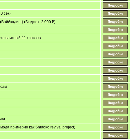
0 сек)
Вайбкодинг) (Бюджет: 2 000 ₽)
ольников 5-11 классов
нсам
чки
ода примерно как Shutoko revival project)