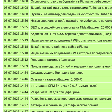
08.07.2026 16:08
Отрисовка готового веб-дизайна в Figma по референсу (
08.07.2026 16:08
Доработка таблицы ексель с макросами. Таблица для рас
08.07.2026 16:00
Нужен 2D-аниматор для создания короткого YouTube Sh
08.07.2026 15:56
Нужен специалист по AI-разработке мобильного приложе
08.07.2026 15:35
SEO для свадебного агентства на Tilda (Бюджет: 20 000 
08.07.2026 15:30
Адаптивная HTML/CSS-вёрстка одностраничника (Бюджет
08.07.2026 15:19
Ищем активных покупателей WB с опытом использования
08.07.2026 15:18
Дизайн личного кабинета сайта в Figma
08.07.2026 15:18
Ищем активных покупателей WB, которые пользуются окр
08.07.2026 15:12
Генерация картинок (для всех)
08.07.2026 15:09
Помочь мне сделать биткойн- кошелек и пополнить его (
08.07.2026 14:54
Создать модель Торнадо в блендере
08.07.2026 14:46
Отзывы на картах (Бюджет: 1 500 ₽)
08.07.2026 14:44
интеграция СРМ Битрикс к 2 сайтам (для всех)
08.07.2026 14:44
Разработка ТХ для птицефабрике
08.07.2026 14:44
Разработка проекта перегородок из стекла триплекс дл
08.07.2026 14:27
леттеринг и локализация графического романа
08.07.2026 14:27
Приложения андроид (Бюджет: 20 000 ₽)