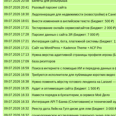
09.07.2026 20:58
Билеты для розыгрыша
09.07.2026 20:41
Разовый парсинг сайта
09.07.2026 18:30
Лидогенерация для недвижимости (новостройки) в Санкт
09.07.2026 18:01
Внести изменения в английском тексте (Бюджет: 500 ₽)
09.07.2026 17:31
Тестирование онлайн сервисов/сайтов (Бюджет: 2 000 ₽)
09.07.2026 17:28
Парсинг данных с сайта ЗЯ (Бюджет: 7 000 ₽)
09.07.2026 17:21
Интеграция сайта, бота, платежной системы (Бюджет: 1
09.07.2026 17:21
Сайт на WordPress + Kadence Theme + ACF Pro
09.07.2026 17:13
Нужна верстка адаптивной страницы профиля игрока (Бю
09.07.2026 17:09
база риэлторов
09.07.2026 16:59
Поиск в интернете с помощью ИИ и передача данных в 
09.07.2026 16:59
Требуются исполнители для публикации коротких видео (Tik
09.07.2026 16:38
Нужно поменять вёрстку готового лендинга на Laravel —
09.07.2026 16:35
Аудит и оптимизация сайта (Бюджет: 1 500 ₽)
09.07.2026 16:33
Навести порядок в бухгалтерии, в сервисе Моё Дело
09.07.2026 16:33
Интеграция API Т-Банка (Сплитование) и технический ау
09.07.2026 16:32
Реестр дата Лейк на Гугл-диске для ллм (Бюджет: 3 000 
09.07.2026 16:32
социологическое исследование товарного знака для рос